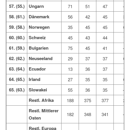
57. (55.)
Ungarn
71
51
47
-3
58. (61.)
Dänemark
56
42
45
3
59. (58.)
Norwegen
35
45
45
0
60. (60.)
Schweiz
45
43
44
1
61. (59.)
Bulgarien
75
45
41
-3
62. (62.)
Neuseeland
29
37
37
0
63. (64.)
Ecuador
13
36
37
1
64. (65.)
Irland
27
35
35
0
65. (63.)
Slowakei
55
36
35
-1
Restl. Afrika
188
375
377
2
Restl. Mittlerer
182
348
341
-6
Osten
Restl. Europa