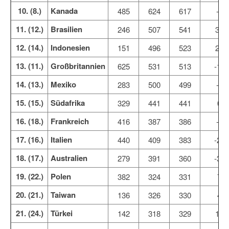
10. (8.)
Kanada
485
624
617
-7
11. (12.)
Brasilien
246
507
541
34
12. (14.)
Indonesien
151
496
523
27
13. (11.)
Großbritannien
625
531
513
-17
14. (13.)
Mexiko
283
500
499
-1
15. (15.)
Südafrika
329
441
441
0
16. (18.)
Frankreich
416
387
386
-1
17. (16.)
Italien
440
409
383
-25
18. (17.)
Australien
279
391
360
-31
19. (22.)
Polen
382
324
331
7
20. (21.)
Taiwan
136
326
330
4
21. (24.)
Türkei
142
318
329
11