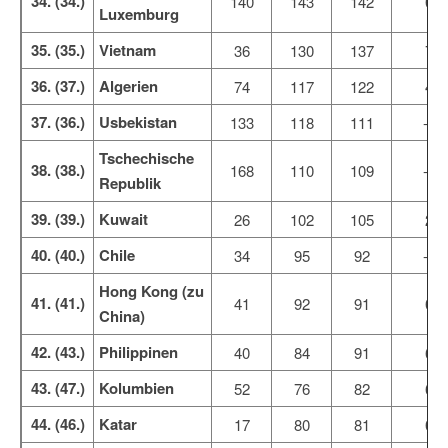
34. (34.)
140
143
142
0
Luxemburg
35. (35.)
Vietnam
36
130
137
7
36. (37.)
Algerien
74
117
122
4
37. (36.)
Usbekistan
133
118
111
-7
Tschechische
38. (38.)
168
110
109
-1
Republik
39. (39.)
Kuwait
26
102
105
2
40. (40.)
Chile
34
95
92
-2
Hong Kong (zu
41. (41.)
41
92
91
0
China)
42. (43.)
Philippinen
40
84
91
6
43. (47.)
Kolumbien
52
76
82
6
44. (46.)
Katar
17
80
81
0