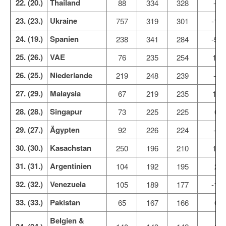
22. (20.)
Thailand
88
334
328
-5
23. (23.)
Ukraine
757
319
301
-17
24. (19.)
Spanien
238
341
284
-56
25. (26.)
VAE
76
235
254
19
26. (25.)
Niederlande
219
248
239
-9
27. (29.)
Malaysia
67
219
235
15
28. (28.)
Singapur
73
225
225
0
29. (27.)
Ägypten
92
226
224
-1
30. (30.)
Kasachstan
250
196
210
13
31. (31.)
Argentinien
104
192
195
2
32. (32.)
Venezuela
105
189
177
-12
33. (33.)
Pakistan
65
167
166
0
Belgien &