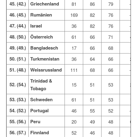
45. (42.)
Griechenland
81
86
79
-7
46. (45.)
Rumänien
169
82
76
-5
47. (44.)
Israel
36
82
76
-6
48. (50.)
Österreich
61
66
71
4
49. (49.)
Bangladesch
17
66
68
1
50. (51.)
Turkmenistan
36
64
66
2
51. (48.)
Weissrussland
111
68
66
-2
Trinidad &
52. (54.)
15
51
53
2
Tobago
53. (53.)
Schweden
61
51
53
1
54. (52.)
Portugal
46
55
52
-3
55. (56.)
Peru
20
49
48
0
56. (57.)
Finnland
52
46
48
1