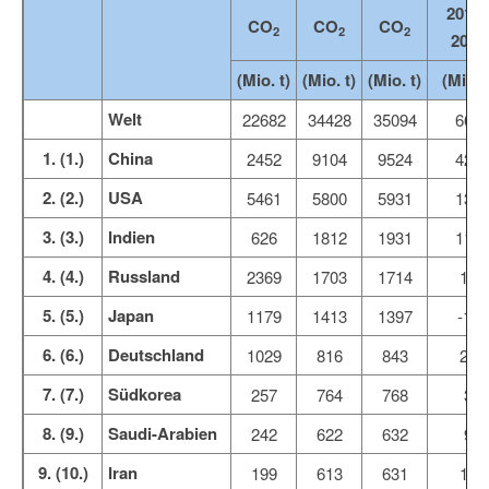
2012 
CO
CO
CO
2
2
2
2013
(Mio. t)
(Mio. t)
(Mio. t)
(Mio. t
Welt
22682
34428
35094
666
1. (1.)
China
2452
9104
9524
420
2. (2.)
USA
5461
5800
5931
131
3. (3.)
Indien
626
1812
1931
118
4. (4.)
Russland
2369
1703
1714
10
5. (5.)
Japan
1179
1413
1397
-15
6. (6.)
Deutschland
1029
816
843
27
7. (7.)
Südkorea
257
764
768
3
8. (9.)
Saudi-Arabien
242
622
632
9
9. (10.)
Iran
199
613
631
18