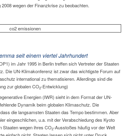
ng 2008 wegen der Finanzkrise zu beobachten.
emma seit einem viertel Jahrhundert
1) im Jahr 1995 in Berlin treffen sich Vertreter der Staaten
tz. Die UN-Klimakonferenz ist zwar das wichtigste Forum auf
chutz international zu thematisieren. Allerdings sind die
ung zur globalen CO
-Entwicklung)
2
Regenerative Energien (IWR) sieht in dem Format der UN-
 fehlende Dynamik beim globalen Klimaschutz. Die
u, dass die langsamsten Staaten das Tempo bestimmen. Aber
ler eingeschlichen, u.a. mit der Verabschiedung des Kyoto
den Staaten wegen ihres CO
-Ausstoßes häufig vor der Welt
2
e einfach nicht, Staaten lassen sich nicht unter Druck