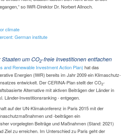
 gegangen,“ so IWR-Direktor Dr. Norbert Allnoch.
or climate
ercent: German institute
r Staaten um CO
-freie Investitionen entfachen
2
s and Renewable Investment Action Plan)
hat das
erative Energien (IWR) bereits im Jahr 2009 ein Klimaschutz-
ansatzes entwickelt. Der CERINA-Plan stellt der CO
-
2
tsbasierte Alternative mit aktiven Beiträgen der Länder in
nkl. Länder-Investitionsranking - entgegen.
ft auf der UN-Klimakonferenz in Paris 2015 mit der
linaschutzmaßnahmen und -beiträgen ein
isher vorgelegten Beiträge und Maßnahmen (Stand: 2021)
d Ziel zu erreichen. Im Unterschied zu Paris geht der