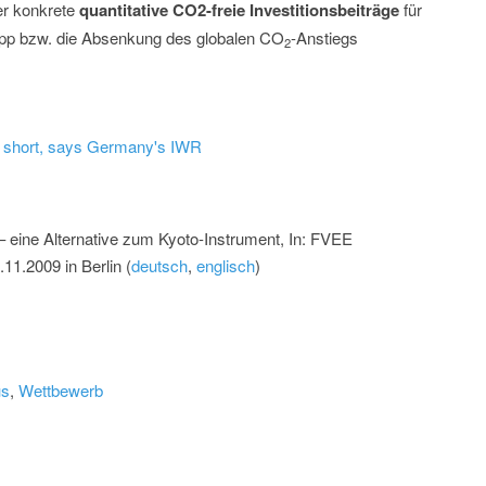
er konkrete
quantitative CO2-freie Investitionsbeiträge
für
Stopp bzw. die Absenkung des globalen CO
-Anstiegs
2
ar short, says Germany's IWR
 eine Alternative zum Kyoto-Instrument, In: FVEE
1.2009 in Berlin (
deutsch
,
englisch
)
us
,
Wettbewerb