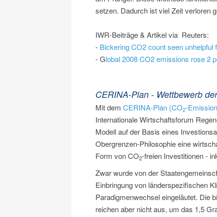
setzen. Dadurch ist viel Zeit verloren
IWR-Beiträge & Artikel via Reuters:
-
Bickering CO2 count seen unhelpful f
- G
lobal 2008 CO2 emissions rose 2 p
CERINA-Plan - Wettbewerb de
Mit dem
CERINA-Plan (CO
-Emission
2
Internationale Wirtschaftsforum Regen
Modell auf der Basis eines Investions
Obergrenzen-Philosophie eine wirtschaf
Form von CO
-freien Investitionen - i
2
Zwar wurde von der Staatengemeinscha
Einbringung von länderspezifischen K
Paradigmenwechsel eingeläutet. Die b
reichen aber nicht aus, um das 1,5 Gra