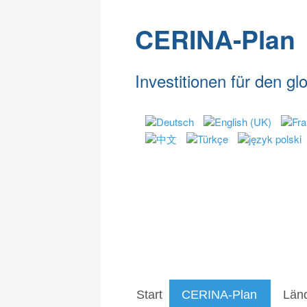
CERINA-Plan
Investitionen für den g
Cerina-Plan
CO2-Emi
CERINA-Plan - Ansatz
CO2 201
Anwendungs-Beispiel
CO2 201
CO2 201
CO2 201
Start
CERINA-Plan
Länd