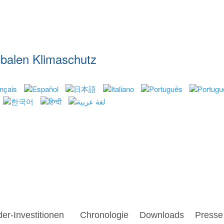
lobalen Klimaschutz
ssionen weltweit
Chronologie
Downloads
Press
4
Datenschutzerklärung
Kontakt
3
2
1
er-Investitionen
Chronologie
Downloads
Presse