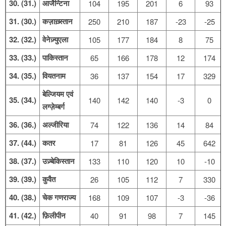
30. (31.)
आर्जेन्टिना
104
195
201
6
93
31. (30.)
कज़ाख़्स्तान
250
210
187
-23
-25
32. (32.)
वेनेज़्युएला
105
177
184
8
75
33. (33.)
पाकिस्तान
65
166
178
12
174
34. (35.)
वियतनाम
36
137
154
17
329
बेल्जियम एवं
35. (34.)
140
142
140
-3
0
लग्ज़ेम्बर्ग
36. (36.)
अल्जीरिया
74
122
136
14
84
37. (44.)
कतर
17
81
126
45
642
38. (37.)
उज़्बेकिस्तान
133
110
120
10
-10
39. (39.)
कुवैत
26
105
112
7
330
40. (38.)
चेक गणराज्य
168
109
107
-3
-36
41. (42.)
फ़िलीपीन
40
91
98
7
145