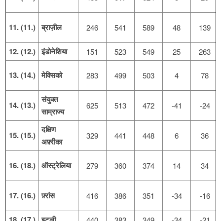
11. (11.)
ब्राज़ील
246
541
589
48
139
12. (12.)
इंडोनेशिया
151
523
549
25
263
13. (14.)
मेक्सिको
283
499
503
4
78
संयुक्त
14. (13.)
625
513
472
-41
-24
साम्राज्य
दक्षिण
15. (15.)
329
441
448
6
36
अफ़्रीका
16. (18.)
ऑस्ट्रेलिया
279
360
374
14
34
17. (16.)
फ़्रांस
416
386
351
-34
-16
18. (17.)
इटली
440
383
349
-34
-21