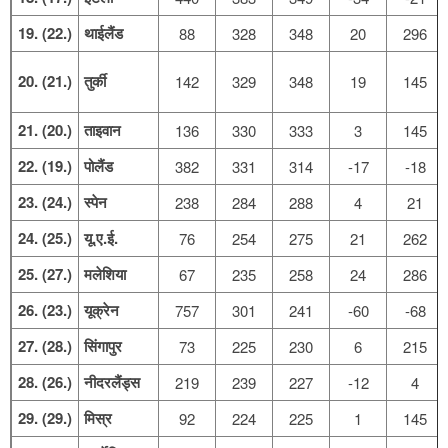
19. (22.)
थाईलैंड
88
328
348
20
296
20. (21.)
तुर्की
142
329
348
19
145
21. (20.)
ताइवान
136
330
333
3
145
22. (19.)
पोलैंड
382
331
314
-17
-18
23. (24.)
स्पेन
238
284
288
4
21
24. (25.)
यू.ए.ई.
76
254
275
21
262
25. (27.)
मलेशिया
67
235
258
24
286
26. (23.)
यूक्रेन
757
301
241
-60
-68
27. (28.)
सिंगापुर
73
225
230
6
215
28. (26.)
नीदरलैंड्स
219
239
227
-12
4
29. (29.)
मिस्र
92
224
225
1
145