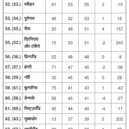
52. (53.)
स्वीडन
61
53
55
2
-10
53. (54.)
पुर्तगाल
46
52
53
1
16
54. (55.)
पीरू
20
48
51
4
157
त्रिनिदाद
55. (52.)
15
53
51
-2
243
और टोबैगो
56. (56.)
फ़िनलैंड
52
48
48
0
-8
57. (57.)
हंगरी
71
47
45
-2
-36
58. (59.)
नॉर्वे
35
45
45
0
28
59. (61.)
बुल्गारिया
75
41
43
1
-43
60. (58.)
डेन्मार्क
56
45
41
-4
-27
61. (60.)
स्विट्ज़र्लैंड
45
44
40
-4
-11
62. (63.)
युक्वाडोर
13
37
39
2
202