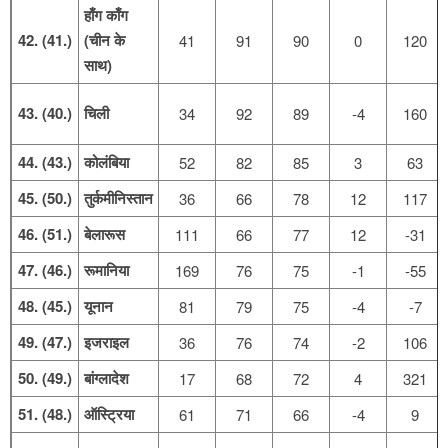
हाँग काँग
42. (41.)
(चीन के
41
91
90
0
120
साथ)
43. (40.)
चिली
34
92
89
-4
160
44. (43.)
कोलंबिया
52
82
85
3
63
45. (50.)
तुर्कमीनिस्तान
36
66
78
12
117
46. (51.)
बेलारूस
111
66
77
12
-31
47. (46.)
रूमानिया
169
76
75
-1
-55
48. (45.)
यूनान
81
79
75
-4
-7
49. (47.)
इजराइल
36
76
74
-2
106
50. (49.)
बांग्लादेश
17
68
72
4
321
51. (48.)
ऑस्ट्रिया
61
71
66
-4
9