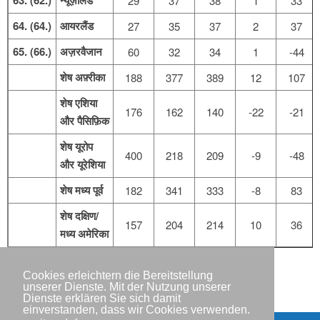
63. (62.)
न्यूज़ीलैंड
29
37
38
1
33
64. (64.)
आयरलैंड
27
35
37
2
37
65. (66.)
अज़रवैजान
60
32
34
1
-44
शेष अफ़्रीका
188
377
389
12
107
शेष एशिया
176
162
140
-22
-21
और पैसिफ़िक
शेष यूरोप
400
218
209
-9
-48
और यूरेशिया
शेष मध्य पूर्व
182
341
333
-8
83
शेष दक्षिण/
157
204
214
10
36
मध्य अमेरिका
Cookies erleichtern die Bereitstellung
unserer Dienste. Mit der Nutzung unserer
Dienste erklären Sie sich damit
einverstanden, dass wir Cookies verwenden.