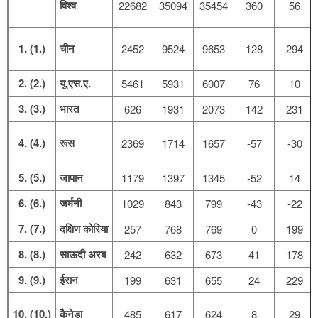
विश्व
22682
35094
35454
360
56
1. (1.)
चीन
2452
9524
9653
128
294
2. (2.)
यू.एस.ए.
5461
5931
6007
76
10
3. (3.)
भारत
626
1931
2073
142
231
4. (4.)
रूस
2369
1714
1657
-57
-30
5. (5.)
जापान
1179
1397
1345
-52
14
6. (6.)
जर्मनी
1029
843
799
-43
-22
7. (7.)
दक्षिण कोरिया
257
768
769
0
199
8. (8.)
साऊदी अरब
242
632
673
41
178
9. (9.)
ईरान
199
631
655
24
229
10. (10.)
कैनेडा
485
617
624
8
29