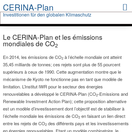
CERINA-Plan
Investitionen für den globalen Klimaschutz
Chronology of International Climate Protection
Investments in Renewable Energies
Global CO2 Emissions
CERINA Plan
CERINA.org
Downloads
Press
Le CERINA-Plan et les émissions
mondiales de CO
2
En 2014, les émissions de CO
à l’échelle mondiale ont atteint
2
35,45 milliards de tonnes; ces rejets sont plus de 55 pourcent
supérieurs à ceux de 1990. Cette augmentation montre que le
mécanisme de Kyoto ne fonctionne pas en tant que modèle de
limitation. L’Institut IWR pour le secteur des énergies
renouvelables a développé le CERINA-Plan (CO
-Emissions and
2
Renewable Investment Action Plan); cette proposition alternative
est un modèle d’investissement dont l’objectif est de stabiliser à
l’échelle mondiale les émissions de CO
en faisant un lien direct
2
entre les rejets de CO
des différents pays et les investissements
2
en énergies renouvelables. Etant un modèle combinatoire, le