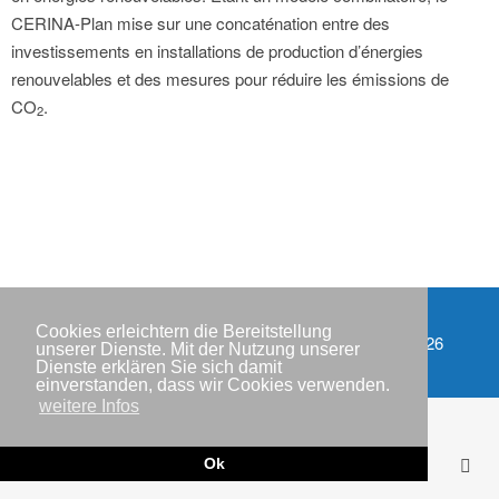
CERINA-Plan mise sur une concaténation entre des
investissements en installations de production d’énergies
renouvelables et des mesures pour réduire les émissions de
CO
.
2
Cookies erleichtern die Bereitstellung
Copyright © IWR 2026
unserer Dienste. Mit der Nutzung unserer
Dienste erklären Sie sich damit
einverstanden, dass wir Cookies verwenden.
weitere Infos
Ok