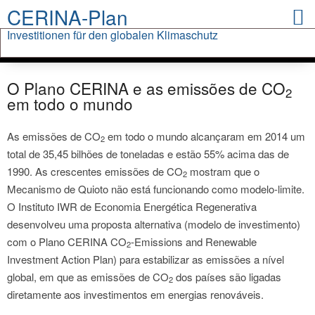
CERINA-Plan
Investitionen für den globalen Klimaschutz
Chronology of International Climate Protection
Investments in Renewable Energies
Global CO2 Emissions
CERINA Plan
CERINA.org
Downloads
Press
O Plano CERINA e as emissões de CO
2
em todo o mundo
As emissões de CO
em todo o mundo alcançaram em 2014 um
2
total de 35,45 bilhões de toneladas e estão 55% acima das de
1990. As crescentes emissões de CO
mostram que o
2
Mecanismo de Quioto não está funcionando como modelo-limite.
O Instituto IWR de Economia Energética Regenerativa
desenvolveu uma proposta alternativa (modelo de investimento)
com o Plano CERINA CO
-Emissions and Renewable
2
Investment Action Plan) para estabilizar as emissões a nível
global, em que as emissões de CO
dos países são ligadas
2
diretamente aos investimentos em energias renováveis.