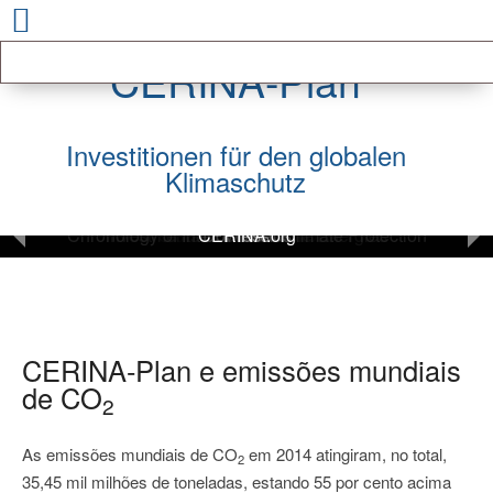
CERINA-Plan
Investitionen für den globalen
Klimaschutz
Chronology of International Climate Protection
Investments in Renewable Energies
Global CO2 Emissions
CERINA Plan
CERINA.org
Downloads
Press
CERINA-Plan e emissões mundiais
de CO
2
As emissões mundiais de CO
em 2014 atingiram, no total,
2
35,45 mil milhões de toneladas, estando 55 por cento acima