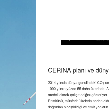
C
C
C
C
Chro
CERINA planı ve düny
2014 yılında dünya genelindeki CO
emi
2
1990 yılının yüzde 55 daha üzerinde. 
modeli olarak çalışmadığını gösteriyor.
Enstitüsü, münferit ülkelerin neden o
doğrudan birleştirildiği ve emisyonları