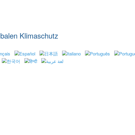
lobalen Klimaschutz
ssionen weltweit
Chronologie
Downloads
Press
4
Datenschutzerklärung
Kontakt
3
2
1
ünya genelindeki CO2 emisyonları
Kronoloji
Yüklem