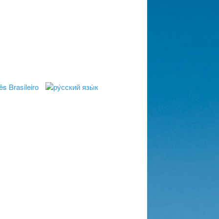
e
Impressum
Home
eler
Basın
Künye