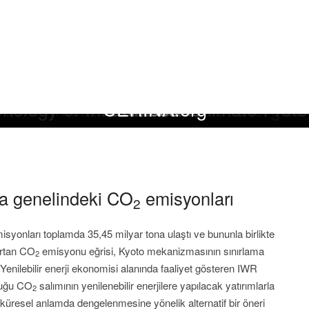
O2 2014
O2 2013
O2 2012
O2 2011
nology of International Climate Prote
Investments in Renewable Energies
Global CO2 Emissions
CERINA Plan
CERINA.org
Downloads
Press
a genelindeki CO
emisyonları
2
syonları toplamda 35,45 milyar tona ulaştı ve bununla birlikte
Artan CO
emisyonu eğrisi, Kyoto mekanizmasının sınırlama
2
 Yenilebilir enerji ekonomisi alanında faaliyet gösteren IWR
lduğu CO
salımının yenilenebilir enerjilere yapılacak yatırımlarla
2
n küresel anlamda dengelenmesine yönelik alternatif bir öneri