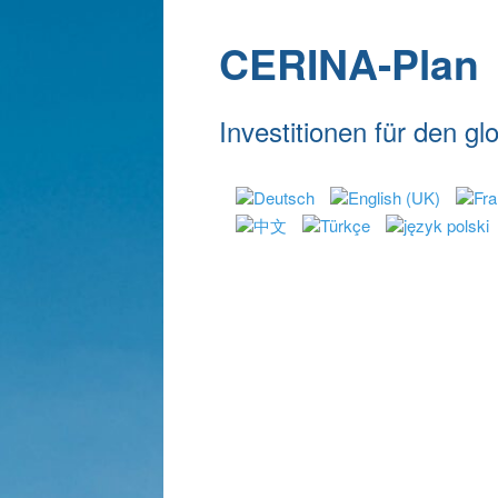
CERINA-Plan
Investitionen für den g
Cerina-Plan
CO2-Emi
CERINA-Plan - Ansatz
CO2 201
Anwendungs-Beispiel
CO2 201
CO2 201
CO2 201
Ana Sayfa
CERINA planı
D