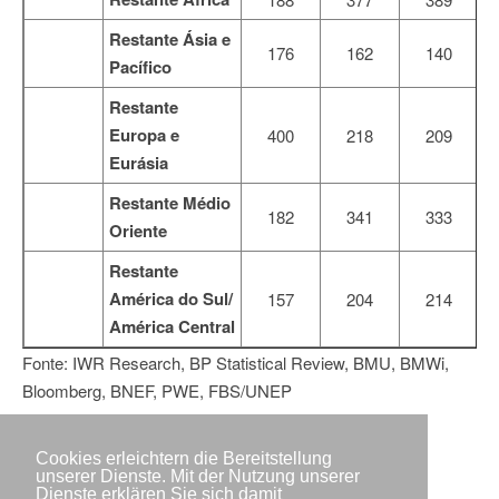
Restante Ásia e
176
162
140
Pacífico
Restante
Europa e
400
218
209
Eurásia
Restante Médio
182
341
333
Oriente
Restante
América do Sul/
157
204
214
América Central
Fonte: IWR Research, BP Statistical Review, BMU, BMWi,
Bloomberg, BNEF, PWE, FBS/UNEP
Cookies erleichtern die Bereitstellung
unserer Dienste. Mit der Nutzung unserer
Dienste erklären Sie sich damit