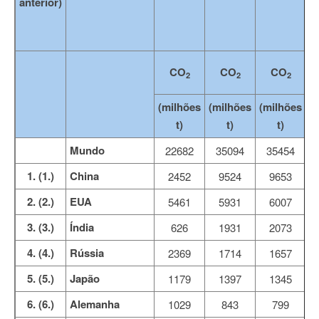
anterior)
CO
CO
CO
2
2
2
(milhões
(milhões
(milhões
(
t)
t)
t)
Mundo
22682
35094
35454
1. (1.)
China
2452
9524
9653
2. (2.)
EUA
5461
5931
6007
3. (3.)
Índia
626
1931
2073
4. (4.)
Rússia
2369
1714
1657
5. (5.)
Japão
1179
1397
1345
6. (6.)
Alemanha
1029
843
799