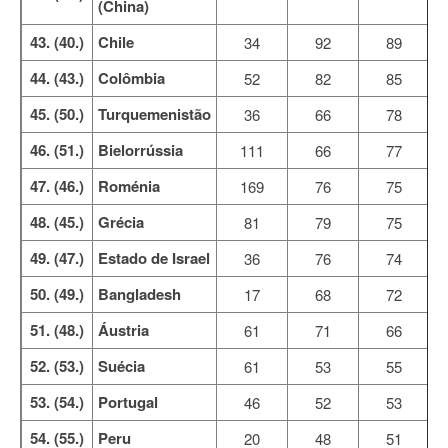
(China)
43. (40.)
Chile
34
92
89
44. (43.)
Colômbia
52
82
85
45. (50.)
Turquemenistão
36
66
78
46. (51.)
Bielorrússia
111
66
77
47. (46.)
Roménia
169
76
75
48. (45.)
Grécia
81
79
75
49. (47.)
Estado de Israel
36
76
74
50. (49.)
Bangladesh
17
68
72
51. (48.)
Áustria
61
71
66
52. (53.)
Suécia
61
53
55
53. (54.)
Portugal
46
52
53
54. (55.)
Peru
20
48
51