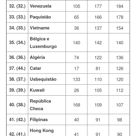
32. (32.)
Venezuela
105
177
184
33. (33.)
Paquistão
65
166
178
34. (35.)
Vietname
36
137
154
Bélgica e
35. (34.)
140
142
140
Luxemburgo
36. (36.)
Algéria
74
122
136
37. (44.)
Catar
17
81
126
38. (37.)
Usbequistão
133
110
120
39. (39.)
Kuwait
26
105
112
República
40. (38.)
168
109
107
Checa
41. (42.)
Filipinas
40
91
98
Hong Kong
42. (41.)
41
91
90