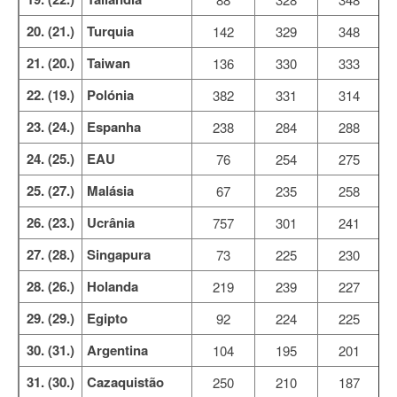
20. (21.)
Turquia
142
329
348
21. (20.)
Taiwan
136
330
333
22. (19.)
Polónia
382
331
314
23. (24.)
Espanha
238
284
288
24. (25.)
EAU
76
254
275
25. (27.)
Malásia
67
235
258
26. (23.)
Ucrânia
757
301
241
27. (28.)
Singapura
73
225
230
28. (26.)
Holanda
219
239
227
29. (29.)
Egipto
92
224
225
30. (31.)
Argentina
104
195
201
31. (30.)
Cazaquistão
250
210
187