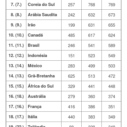
7. (7.)
Coreia do Sul
257
768
769
8. (8.)
Arábia Saudita
242
632
673
9. (9.)
Irão
199
631
655
10. (10.)
Canadá
485
617
624
11. (11.)
Brasil
246
541
589
12. (12.)
Indonésia
151
523
549
13. (14.)
México
283
499
503
14. (13.)
Grã-Bretanha
625
513
472
15. (15.)
África do Sul
329
441
448
16. (18.)
Austrália
279
360
374
17. (16.)
França
416
386
351
18. (17.)
Itália
440
383
349
19. (22.)
Tailândia
88
328
348