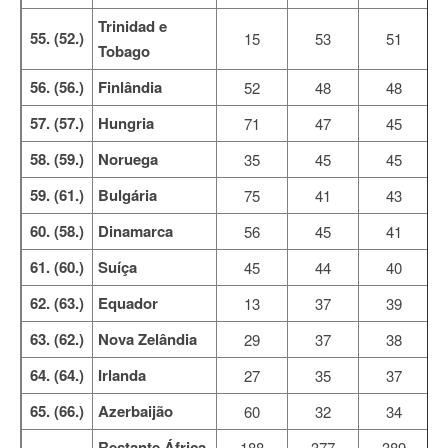
Trinidad e
55. (52.)
15
53
51
Tobago
56. (56.)
Finlândia
52
48
48
57. (57.)
Hungria
71
47
45
58. (59.)
Noruega
35
45
45
59. (61.)
Bulgária
75
41
43
60. (58.)
Dinamarca
56
45
41
61. (60.)
Suíça
45
44
40
62. (63.)
Equador
13
37
39
63. (62.)
Nova Zelândia
29
37
38
64. (64.)
Irlanda
27
35
37
65. (66.)
Azerbaijão
60
32
34
Restante África
188
377
389