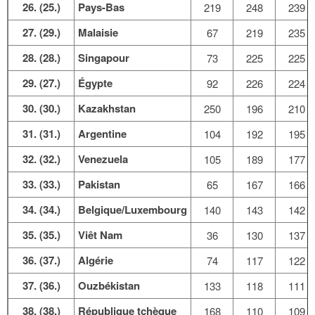
26. (25.)
Pays-Bas
219
248
239
27. (29.)
Malaisie
67
219
235
28. (28.)
Singapour
73
225
225
29. (27.)
Égypte
92
226
224
30. (30.)
Kazakhstan
250
196
210
31. (31.)
Argentine
104
192
195
32. (32.)
Venezuela
105
189
177
33. (33.)
Pakistan
65
167
166
34. (34.)
Belgique/Luxembourg
140
143
142
35. (35.)
Viêt Nam
36
130
137
36. (37.)
Algérie
74
117
122
37. (36.)
Ouzbékistan
133
118
111
38. (38.)
République tchèque
168
110
109