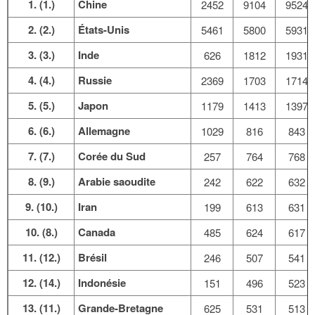
1. (1.)
Chine
2452
9104
9524
2. (2.)
États-Unis
5461
5800
5931
3. (3.)
Inde
626
1812
1931
4. (4.)
Russie
2369
1703
1714
5. (5.)
Japon
1179
1413
1397
6. (6.)
Allemagne
1029
816
843
7. (7.)
Corée du Sud
257
764
768
8. (9.)
Arabie saoudite
242
622
632
9. (10.)
Iran
199
613
631
10. (8.)
Canada
485
624
617
11. (12.)
Brésil
246
507
541
12. (14.)
Indonésie
151
496
523
13. (11.)
Grande-Bretagne
625
531
513