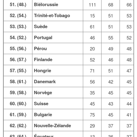
51. (48.)
Biélorussie
111
68
66
52. (54.)
Trinité-et-Tobago
15
51
53
53. (53.)
Suède
61
51
53
54. (52.)
Portugal
46
55
52
55. (56.)
Pérou
20
49
48
56. (57.)
Finlande
52
46
48
57. (55.)
Hongrie
71
51
47
58. (61.)
Danemark
56
42
45
59. (58.)
Norvège
35
45
45
60. (60.)
Suisse
45
43
44
61. (59.)
Bulgarie
75
45
41
62. (62.)
Nouvelle-Zélande
29
37
37
63. (64.)
Équateur
13
36
37