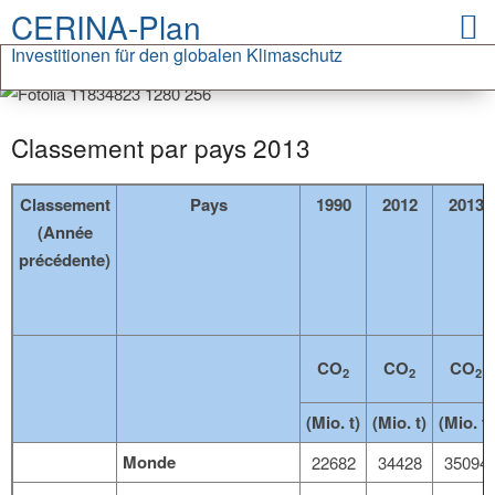
CERINA-Plan
Investitionen für den globalen Klimaschutz
Classement par pays 2013
Classement
Pays
1990
2012
2013
(Année
précédente)
CO
CO
CO
2
2
2
(Mio. t)
(Mio. t)
(Mio. t)
Monde
22682
34428
35094