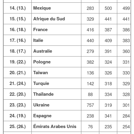
14. (13.)
Mexique
283
500
499
15. (15.)
Afrique du Sud
329
441
441
16. (18.)
France
416
387
386
17. (16.)
Italie
440
409
383
18. (17.)
Australie
279
391
360
19. (22.)
Pologne
382
324
331
20. (21.)
Taïwan
136
326
330
21. (24.)
Turquie
142
318
329
22. (20.)
Thaïlande
88
334
328
23. (23.)
Ukraine
757
319
301
24. (19.)
Espagne
238
341
284
25. (26.)
Émirats Arabes Unis
76
235
254