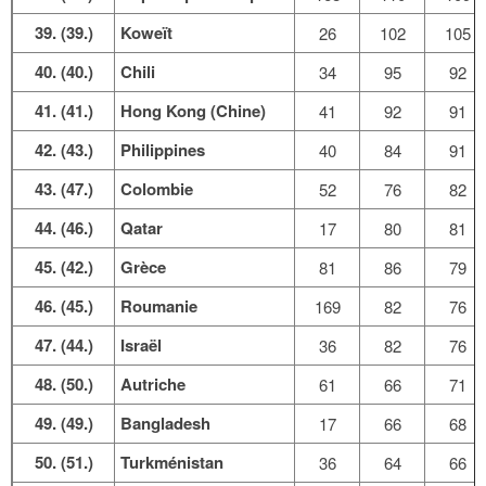
39. (39.)
Koweït
26
102
105
40. (40.)
Chili
34
95
92
41. (41.)
Hong Kong (Chine)
41
92
91
42. (43.)
Philippines
40
84
91
43. (47.)
Colombie
52
76
82
44. (46.)
Qatar
17
80
81
45. (42.)
Grèce
81
86
79
46. (45.)
Roumanie
169
82
76
47. (44.)
Israël
36
82
76
48. (50.)
Autriche
61
66
71
49. (49.)
Bangladesh
17
66
68
50. (51.)
Turkménistan
36
64
66