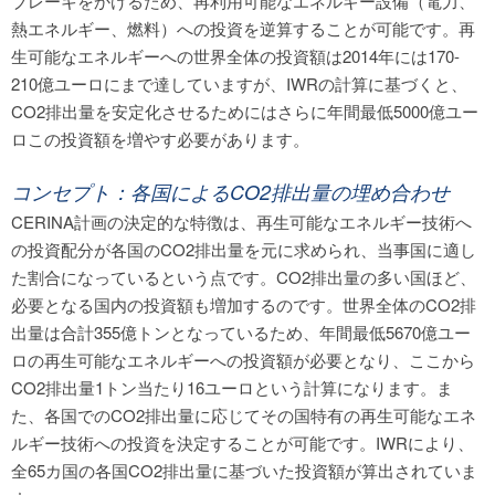
ブレーキをかけるため、再利用可能なエネルギー設備（電力、
熱エネルギー、燃料）への投資を逆算することが可能です。再
生可能なエネルギーへの世界全体の投資額は2014年には170-
210億ユーロにまで達していますが、IWRの計算に基づくと、
CO2排出量を安定化させるためにはさらに年間最低5000億ユー
ロこの投資額を増やす必要があります。
コンセプト：各国によるCO2排出量の埋め合わせ
CERINA計画の決定的な特徴は、再生可能なエネルギー技術へ
の投資配分が各国のCO2排出量を元に求められ、当事国に適し
た割合になっているという点です。CO2排出量の多い国ほど、
必要となる国内の投資額も増加するのです。世界全体のCO2排
出量は合計355億トンとなっているため、年間最低5670億ユー
ロの再生可能なエネルギーへの投資額が必要となり、ここから
CO2排出量1トン当たり16ユーロという計算になります。ま
た、各国でのCO2排出量に応じてその国特有の再生可能なエネ
ルギー技術への投資を決定することが可能です。IWRにより、
全65カ国の各国CO2排出量に基づいた投資額が算出されていま