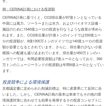
す。
例：CERINA計画における投資額
CERINA計画に基づくと、CO2排出量が97億トンとなっている
中国には風力、ソーラーまたは水力、およびバイオマス設備・
施設のために1540億ユーロの投資を行なうような政策が求めら
れます。また、CO2排出量が21億トンのインドでは330億ユー
ロの投資額が、8億1300万トンのドイツでは140億ユーロの投資
額が必要となるとされています。さらに、排出量の少ない小規
模国への配慮も盛り込まれています。排出量が450万トンのハ
ンガリーでは、年間必要投資額は7億ユーロとなっており、390
万トンのニュージーランドの投資額は年間6億ユーロとなってい
ます。
投資競争による環境保護
京都議定書に定められた削減目標は、特に産業界にて反対に合
いました。しかし、CERINA計画の基本は単体でもその他の環
境保護対策に合わせても効果を発揮するその投資コンセプトに
あります。オープンな投資競争により、正解および産業界にて