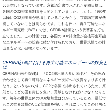
55％増しとなっています。京都議定書で示された制限目標は、
各国のCO2排出量制限を目的としていました。しかし、1990年
以降にCO2排出量が急増していることからも、京都議定書が機
能していないことは明らかです。これを伴い、再生可能なエネ
ルギー研究所（IWR）では、CERINA計画という代替案を打ち
立てました。この計画では、各国のCO2排出量が直接再生可能
なエネルギーへの投資に結び付けられており、世界規模での排
出量安定化が目標となっています。
CERINA計画における再生可能エネルギーへの投資と
は
CERINA計画の原則は、「CO2排出量の多い国ほど、その埋め
合わせとして再生可能なエネルギー技術への投資をより多く行
なう」というものです。CO2は各国で排出されているため、原
則としてどの国も責任を負い、貢献しなければいけなくなりま
す。毎年の世界全体のCO2増加量は分かっているため、最低で
もこの世界規模のCO2増加量を補い、それによってこの傾向に