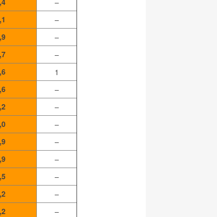
,4
–
,1
–
,9
–
,7
–
,6
1
,6
–
,2
–
,0
–
,9
–
,9
–
,5
–
,2
–
,2
–