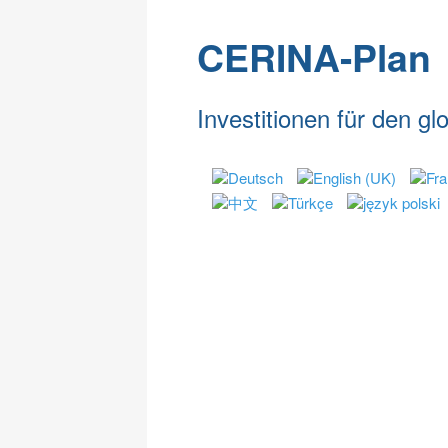
CERINA-Plan
Investitionen für den g
Cerina-Plan
CO2-Emi
CERINA-Plan - Ansatz
CO2 201
Anwendungs-Beispiel
CO2 201
CO2 201
CO2 201
홈
CERINA 플랜
세계 CO2