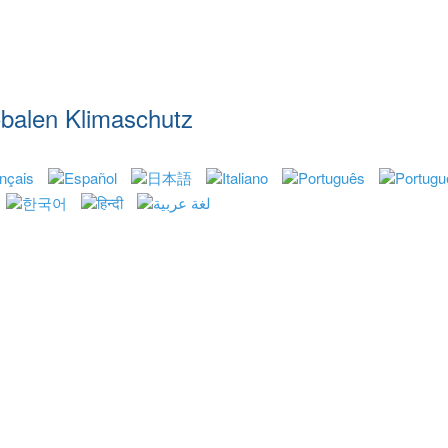
lobalen Klimaschutz
ssionen weltweit
Chronologie
Downloads
Press
4
Datenschutzerklärung
Kontakt
3
2
1
 배출
연대기
다운로드
보도 내용
플래그