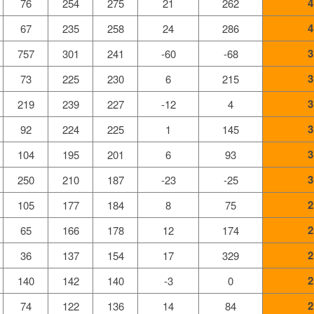
4
76
254
275
21
262
4
67
235
258
24
286
3
757
301
241
-60
-68
3
73
225
230
6
215
3
219
239
227
-12
4
3
92
224
225
1
145
3
104
195
201
6
93
3
250
210
187
-23
-25
2
105
177
184
8
75
2
65
166
178
12
174
2
36
137
154
17
329
2
140
142
140
-3
0
2
74
122
136
14
84