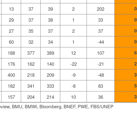
0
13
37
39
2
202
0
29
37
38
1
33
0
27
35
37
2
37
0
60
32
34
1
-44
6
188
377
389
12
107
2
176
162
140
-22
-21
3
400
218
209
-9
-48
5
182
341
333
-8
83
3
157
204
214
10
36
Review, BMU, BMWi, Bloomberg, BNEF, PWE, FBS/UNEP