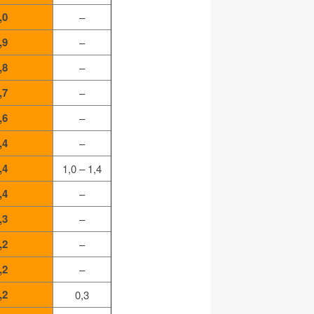
,0
–
,9
–
,8
–
,7
–
,6
–
,4
–
,4
1,0 – 1,4
,4
–
,3
–
,2
–
,2
–
,2
0,3