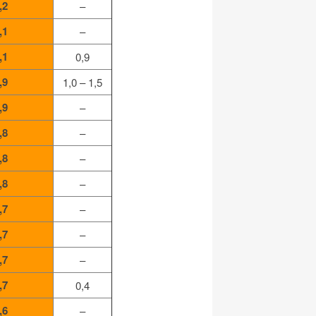
,2
–
,1
–
,1
0,9
,9
1,0 – 1,5
,9
–
,8
–
,8
–
,8
–
,7
–
,7
–
,7
–
,7
0,4
,6
–